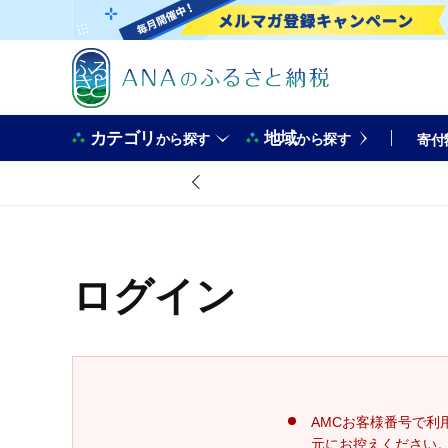
カテゴリ
地域
から探す
から探す
寄付
ログイン
AMCお客様番号で利
元にお控えください