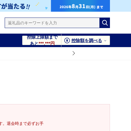
控除上限額まで
控除額を調べる
あと
***,***円
す。退会時まで必ずお手