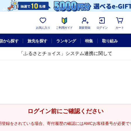
お気に入り
ご利用ガイド
新規登録
ログイン
カート
額から探す
旅先を探す
ランキング
特集
取り組み
「ふるさとチョイス」システム連携に関して
ログイン前にご確認ください
用登録をされている場合、寄付履歴の確認にはAMCお客様番号が必要で
。