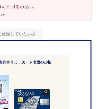
ますのでご注意ください。
さい。
に登録していない方
お客様番号は、
カード表面の10桁