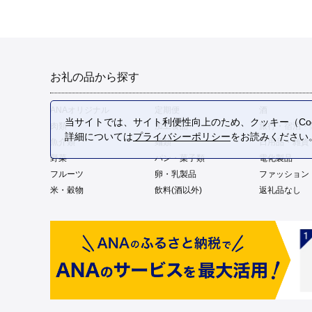
お礼の品から探す
ANAオリジナル
定期便
酒
当サイトでは、サイト利便性向上のため、クッキー（Coo
肉類
加工食品
旅行・宿泊・
詳細については
プライバシーポリシー
をお読みください
魚介類
麺類
日用品・雑貨
野菜
パン・菓子類
電化製品
フルーツ
卵・乳製品
ファッション
米・穀物
飲料(酒以外)
返礼品なし