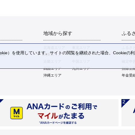
地域から探す
ふる
北海道エリア
東北エリア
ふるさ
kie）を使用しています。サイトの閲覧を継続された場合、Cookie
体験
関東エリア
中部エリア
ワンス
。
近畿エリア
中国エリア
確定申
四国エリア
九州エリア
控除上
沖縄エリア
年金受