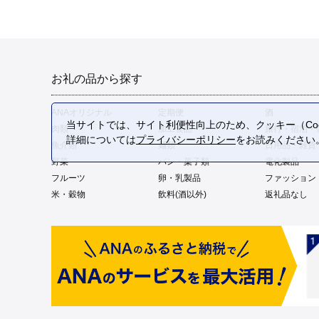
お礼の品から探す
ANAオリジナル
定期便
酒
当サイトでは、サイト利便性向上のため、クッキー（Coo
肉類
加工食品
旅行・宿泊・
詳細については
プライバシーポリシー
をお読みください
魚介類
麺類
日用品・雑貨
野菜
パン・菓子類
電化製品
フルーツ
卵・乳製品
ファッション
米・穀物
飲料(酒以外)
返礼品なし