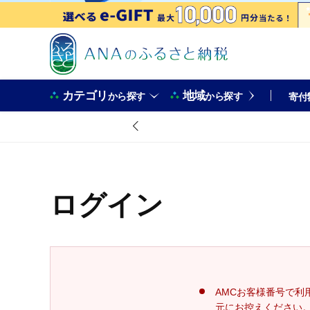
カテゴリ
地域
から探す
から探す
寄付
ログイン
AMCお客様番号で利
元にお控えください