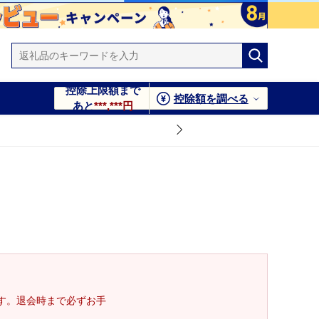
控除上限額まで
控除額を調べる
あと
***,***円
す。退会時まで必ずお手