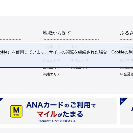
地域から探す
ふる
北海道エリア
東北エリア
ふるさ
kie）を使用しています。サイトの閲覧を継続された場合、Cookie
体験
関東エリア
中部エリア
ワンス
。
近畿エリア
中国エリア
確定申
四国エリア
九州エリア
控除上
沖縄エリア
年金受