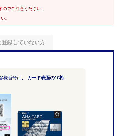
ますのでご注意ください。
さい。
に登録していない方
お客様番号は、
カード表面の10桁