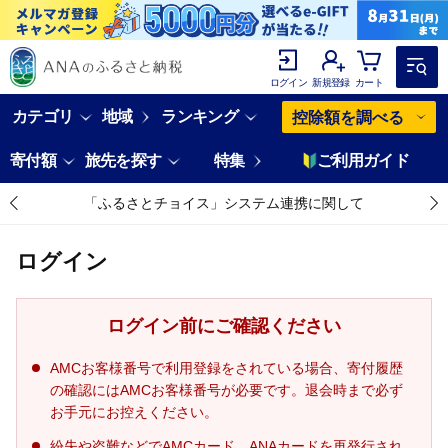
ログイン
新規登録
カート
カテゴリ
地域
ランキング
控除額を調べる
寄付額
旅先を探す
特集
ご利用ガイド
「ふるさとチョイス」システム連携に関して
ログイン
ログイン前にご確認ください
AMCお客様番号で利用登録をされている場合、寄付履歴
の確認にはAMCお客様番号が必要です。退会時まで必ず
お手元にお控えください。
紛失や盗難などでAMCカード、ANAカードを再発行され