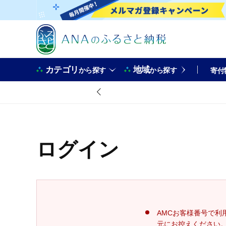
カテゴリ
地域
から探す
から探す
寄付
ログイン
AMCお客様番号で利
元にお控えください