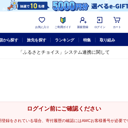
お気に入り
ご利用ガイド
新規登録
ログイン
カート
額から探す
旅先を探す
ランキング
特集
取り組み
「ふるさとチョイス」システム連携に関して
ログイン前にご確認ください
用登録をされている場合、寄付履歴の確認にはAMCお客様番号が必要で
。