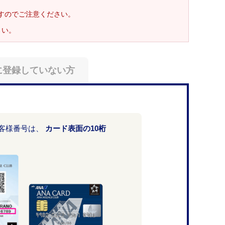
ますのでご注意ください。
さい。
に登録していない方
お客様番号は、
カード表面の10桁