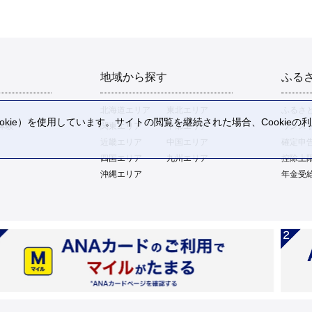
地域から探す
ふる
北海道エリア
東北エリア
ふるさ
kie）を使用しています。サイトの閲覧を継続された場合、Cookie
体験
関東エリア
中部エリア
ワンス
。
近畿エリア
中国エリア
確定申
四国エリア
九州エリア
控除上
沖縄エリア
年金受