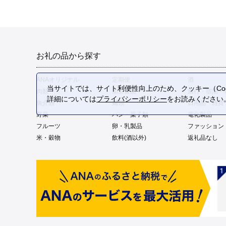
お礼の品から探す
ANAオリジナル
定期便
酒
当サイトでは、サイト利便性向上のため、クッキー（Coo
肉類
加工食品
旅行・宿泊・
詳細については
プライバシーポリシー
をお読みください
魚介類
麺類
日用品・雑貨
野菜
パン・菓子類
電化製品
フルーツ
卵・乳製品
ファッション
米・穀物
飲料(酒以外)
返礼品なし