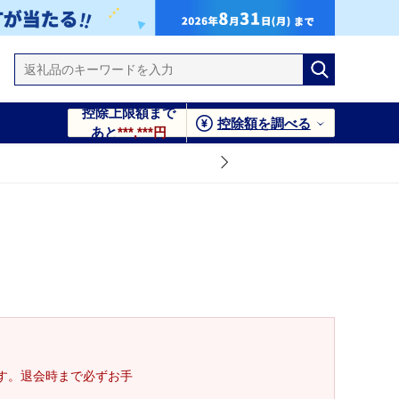
控除上限額まで
控除額を調べる
あと
***,***円
す。退会時まで必ずお手