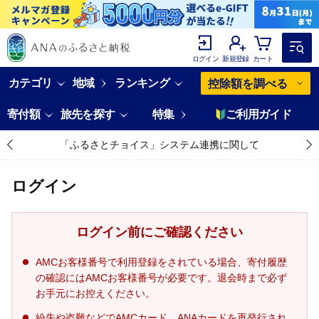
ログイン
新規登録
カート
カテゴリ
地域
ランキング
控除額を調べる
寄付額
旅先を探す
特集
ご利用ガイド
「ふるさとチョイス」システム連携に関して
ログイン
ログイン前にご確認ください
AMCお客様番号で利用登録をされている場合、寄付履歴
の確認にはAMCお客様番号が必要です。退会時まで必ず
お手元にお控えください。
紛失や盗難などでAMCカード、ANAカードを再発行され