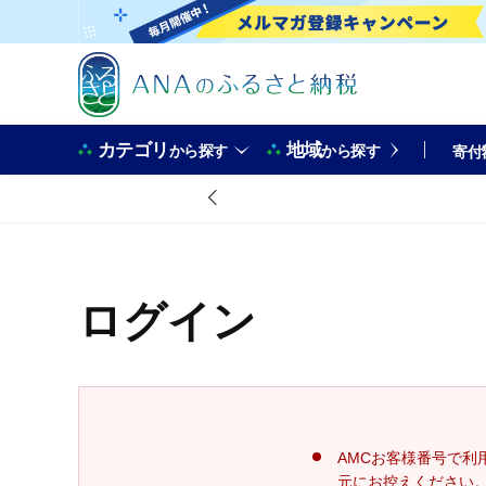
カテゴリ
地域
から探す
から探す
寄付
ログイン
AMCお客様番号で利
元にお控えください