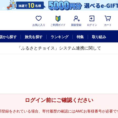
お気に入り
ご利用ガイド
新規登録
ログイン
カート
額から探す
旅先を探す
ランキング
特集
取り組み
「ふるさとチョイス」システム連携に関して
ログイン前にご確認ください
用登録をされている場合、寄付履歴の確認にはAMCお客様番号が必要で
。