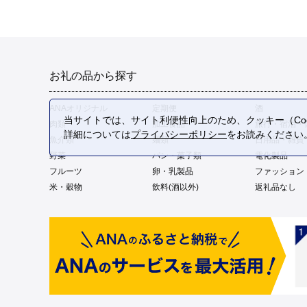
お礼の品から探す
ANAオリジナル
定期便
酒
当サイトでは、サイト利便性向上のため、クッキー（Coo
肉類
加工食品
旅行・宿泊・
詳細については
プライバシーポリシー
をお読みください
魚介類
麺類
日用品・雑貨
野菜
パン・菓子類
電化製品
フルーツ
卵・乳製品
ファッション
米・穀物
飲料(酒以外)
返礼品なし