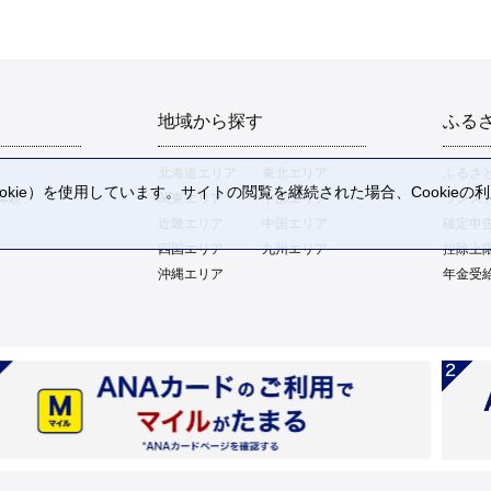
地域から探す
ふる
北海道エリア
東北エリア
ふるさ
kie）を使用しています。サイトの閲覧を継続された場合、Cookie
体験
関東エリア
中部エリア
ワンス
。
近畿エリア
中国エリア
確定申
四国エリア
九州エリア
控除上
沖縄エリア
年金受