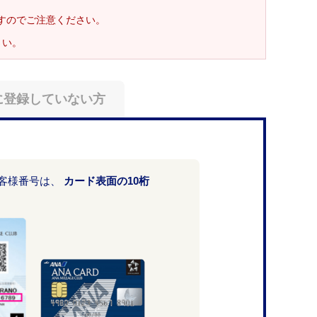
ますのでご注意ください。
さい。
に登録していない方
お客様番号は、
カード表面の10桁