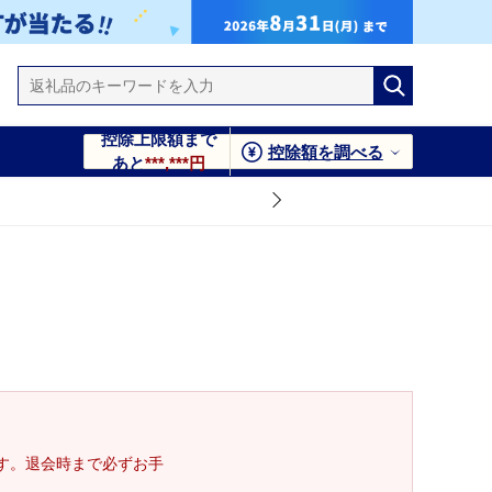
控除上限額まで
控除額を調べる
あと
***,***円
す。退会時まで必ずお手