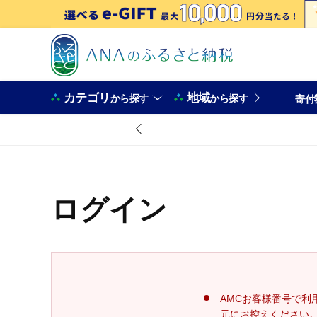
カテゴリ
地域
から探す
から探す
寄付
ログイン
AMCお客様番号で利
元にお控えください