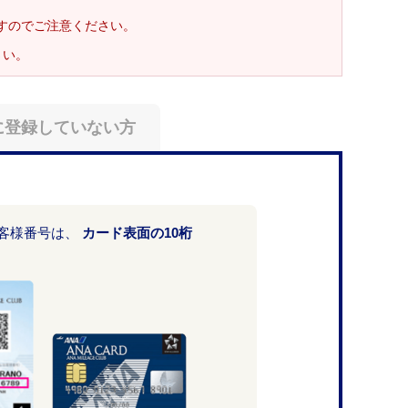
ますのでご注意ください。
さい。
に登録していない方
お客様番号は、
カード表面の10桁