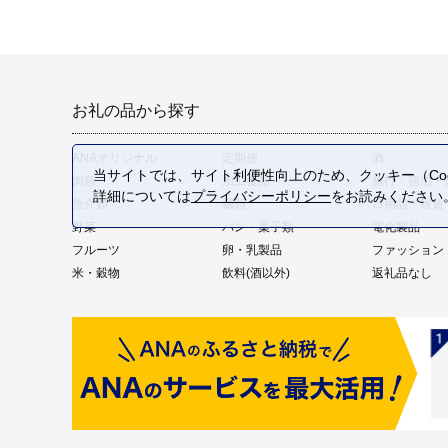
お礼の品から探す
ANAオリジナル
定期便
酒
当サイトでは、サイト利便性向上のため、クッキー（Coo
肉類
加工食品
旅行・宿泊・
詳細については
プライバシーポリシー
をお読みください
魚介類
麺類
日用品・雑貨
野菜
パン・菓子類
電化製品
フルーツ
卵・乳製品
ファッション
米・穀物
飲料(酒以外)
返礼品なし