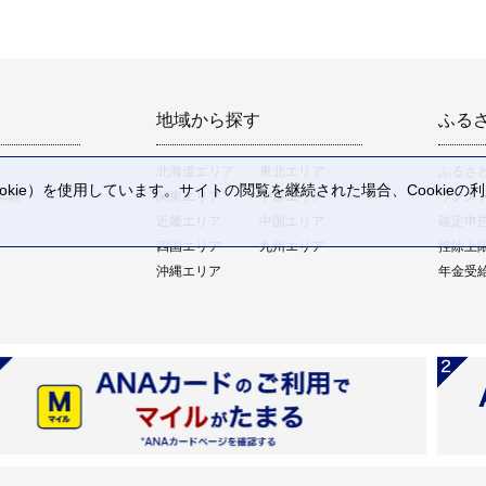
地域から探す
ふる
北海道エリア
東北エリア
ふるさ
kie）を使用しています。サイトの閲覧を継続された場合、Cookie
体験
関東エリア
中部エリア
ワンス
。
近畿エリア
中国エリア
確定申
四国エリア
九州エリア
控除上
沖縄エリア
年金受