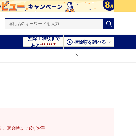
控除上限額まで
控除額を調べる
あと
***,***円
す。退会時まで必ずお手