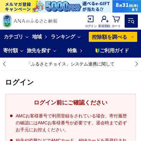
ログイン
新規登録
カート
カテゴリ
地域
ランキング
控除額を調べる
寄付額
旅先を探す
特集
ご利用ガイド
「ふるさとチョイス」システム連携に関して
ログイン
ログイン前にご確認ください
AMCお客様番号で利用登録をされている場合、寄付履歴
の確認にはAMCお客様番号が必要です。退会時まで必ず
お手元にお控えください。
紛失や盗難などでAMCカード、ANAカードを再発行され