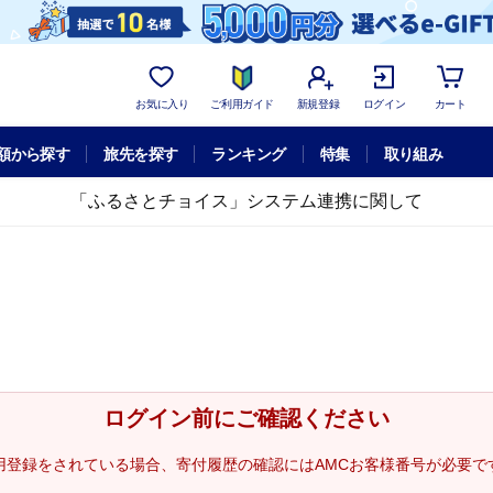
お気に入り
ご利用ガイド
新規登録
ログイン
カート
額から探す
旅先を探す
ランキング
特集
取り組み
「ふるさとチョイス」システム連携に関して
ログイン前にご確認ください
用登録をされている場合、寄付履歴の確認にはAMCお客様番号が必要で
。