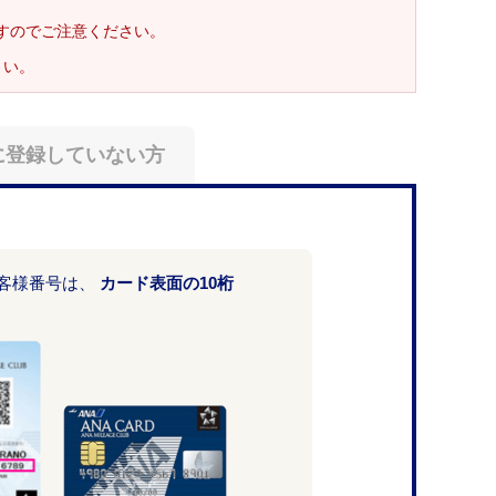
ますのでご注意ください。
さい。
に登録していない方
お客様番号は、
カード表面の10桁