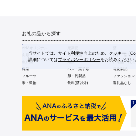
お礼の品から探す
ANAオリジナル
定期便
酒
当サイトでは、サイト利便性向上のため、クッキー（Coo
肉類
加工食品
旅行・宿泊・
詳細については
プライバシーポリシー
をお読みください
魚介類
麺類
日用品・雑貨
野菜
パン・菓子類
電化製品
フルーツ
卵・乳製品
ファッション
米・穀物
飲料(酒以外)
返礼品なし