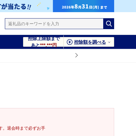
控除上限額まで
控除額を調べる
あと
***,***円
す。退会時まで必ずお手