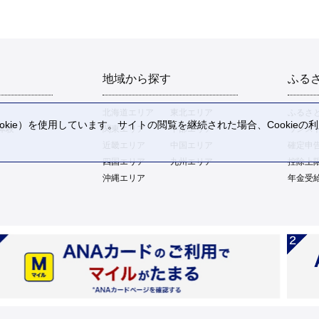
地域から探す
ふる
北海道エリア
東北エリア
ふるさ
kie）を使用しています。サイトの閲覧を継続された場合、Cookie
体験
関東エリア
中部エリア
ワンス
。
近畿エリア
中国エリア
確定申
四国エリア
九州エリア
控除上
沖縄エリア
年金受