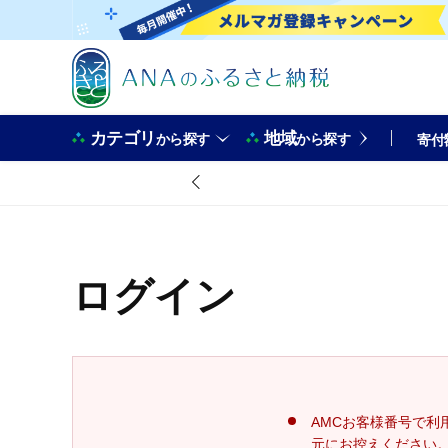
カテゴリ
地域
から探す
から探す
寄付
ログイン
AMCお客様番号で利
元にお控えください