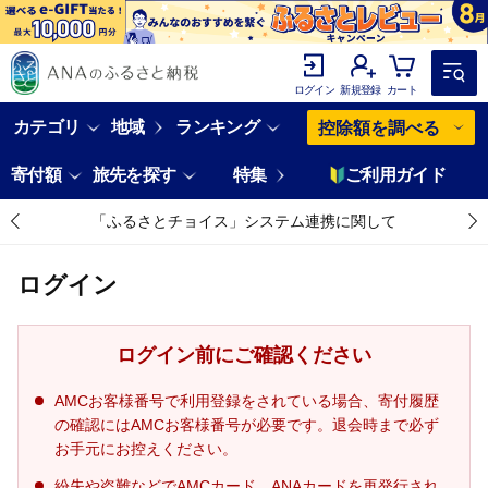
ログイン
新規登録
カート
カテゴリ
地域
ランキング
控除額を調べる
寄付額
旅先を探す
特集
ご利用ガイド
「ふるさとチョイス」システム連携に関して
ログイン
ログイン前にご確認ください
AMCお客様番号で利用登録をされている場合、寄付履歴
の確認にはAMCお客様番号が必要です。退会時まで必ず
お手元にお控えください。
紛失や盗難などでAMCカード、ANAカードを再発行され