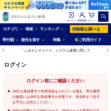
ログイン
新規登録
カート
カテゴリ
地域
ランキング
控除額を調べる
寄付額
旅先を探す
特集
ご利用ガイド
「ふるさとチョイス」システム連携に関して
ログイン
ログイン前にご確認ください
AMCお客様番号で利用登録をされている場合、寄付履歴
の確認にはAMCお客様番号が必要です。退会時まで必ず
お手元にお控えください。
紛失や盗難などでAMCカード、ANAカードを再発行され