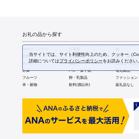
お礼の品から探す
ANAオリジナル
定期便
酒
当サイトでは、サイト利便性向上のため、クッキー（Coo
肉類
加工食品
旅行・宿泊・
詳細については
プライバシーポリシー
をお読みください
魚介類
麺類
日用品・雑貨
野菜
パン・菓子類
電化製品
フルーツ
卵・乳製品
ファッション
米・穀物
飲料(酒以外)
返礼品なし