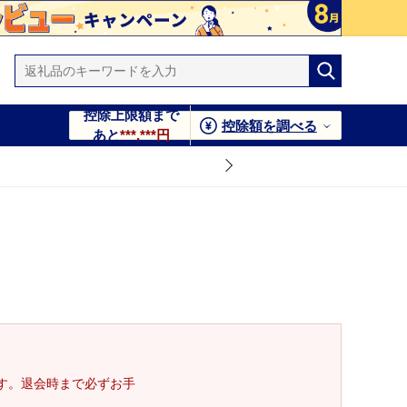
控除上限額まで
控除額を調べる
あと
***,***円
す。退会時まで必ずお手