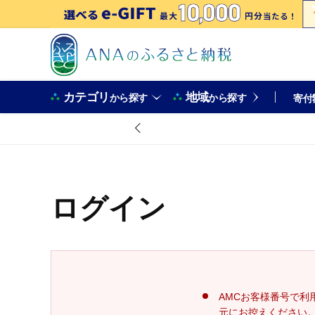
カテゴリ
地域
から探す
から探す
寄付
ログイン
AMCお客様番号で利
元にお控えください