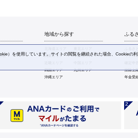
地域から探す
ふる
北海道エリア
東北エリア
ふるさ
kie）を使用しています。サイトの閲覧を継続された場合、Cookie
体験
関東エリア
中部エリア
ワンス
。
近畿エリア
中国エリア
確定申
四国エリア
九州エリア
控除上
沖縄エリア
年金受