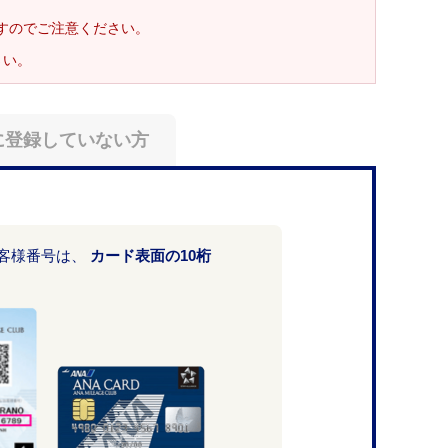
ますのでご注意ください。
さい。
に登録していない方
お客様番号は、
カード表面の10桁