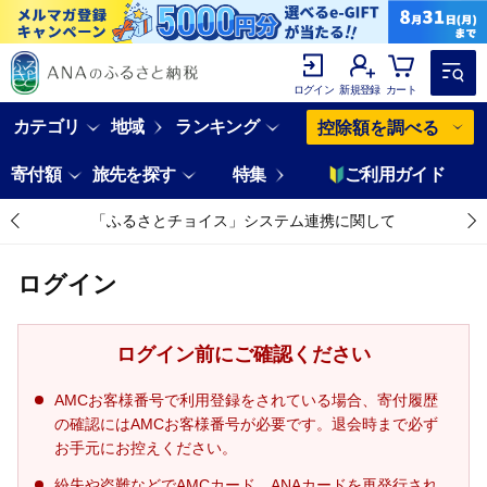
ログイン
新規登録
カート
カテゴリ
地域
ランキング
控除額を調べる
寄付額
旅先を探す
特集
ご利用ガイド
「ふるさとチョイス」システム連携に関して
ログイン
ログイン前にご確認ください
AMCお客様番号で利用登録をされている場合、寄付履歴
の確認にはAMCお客様番号が必要です。退会時まで必ず
お手元にお控えください。
紛失や盗難などでAMCカード、ANAカードを再発行され