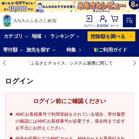
ログイン
新規登録
カート
カテゴリ
地域
ランキング
控除額を調べる
寄付額
旅先を探す
特集
ご利用ガイド
「ふるさとチョイス」システム連携に関して
ログイン
ログイン前にご確認ください
AMCお客様番号で利用登録をされている場合、寄付履歴
の確認にはAMCお客様番号が必要です。退会時まで必ず
お手元にお控えください。
紛失や盗難などでAMCカード、ANAカードを再発行され