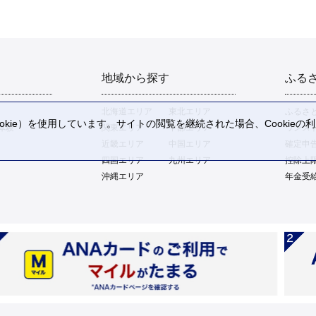
地域から探す
ふる
北海道エリア
東北エリア
ふるさ
kie）を使用しています。サイトの閲覧を継続された場合、Cookie
体験
関東エリア
中部エリア
ワンス
。
近畿エリア
中国エリア
確定申
四国エリア
九州エリア
控除上
沖縄エリア
年金受