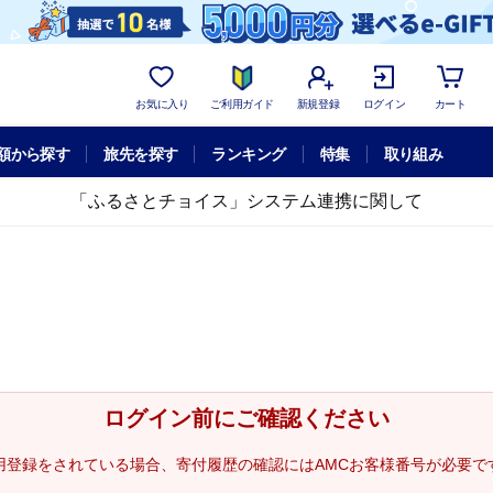
お気に入り
ご利用ガイド
新規登録
ログイン
カート
額から探す
旅先を探す
ランキング
特集
取り組み
「ふるさとチョイス」システム連携に関して
ログイン前にご確認ください
用登録をされている場合、寄付履歴の確認にはAMCお客様番号が必要で
。