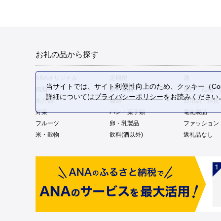
お礼の品から探す
ANAオリジナル
定期便
酒
当サイトでは、サイト利便性向上のため、クッキー（Coo
肉類
加工食品
旅行・宿泊・
詳細については
プライバシーポリシー
をお読みください
魚介類
麺類
日用品・雑貨
野菜
パン・菓子類
電化製品
フルーツ
卵・乳製品
ファッション
米・穀物
飲料(酒以外)
返礼品なし