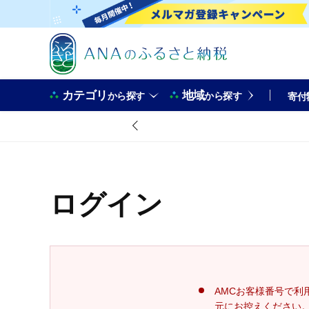
カテゴリ
地域
から探す
から探す
寄付
ログイン
AMCお客様番号で利
元にお控えください