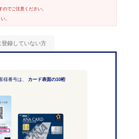
ますのでご注意ください。
さい。
に登録していない方
お客様番号は、
カード表面の10桁