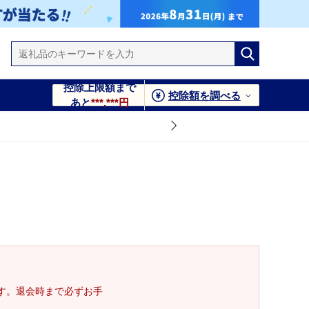
控除上限額まで
控除額を調べる
あと
***,***円
す。退会時まで必ずお手