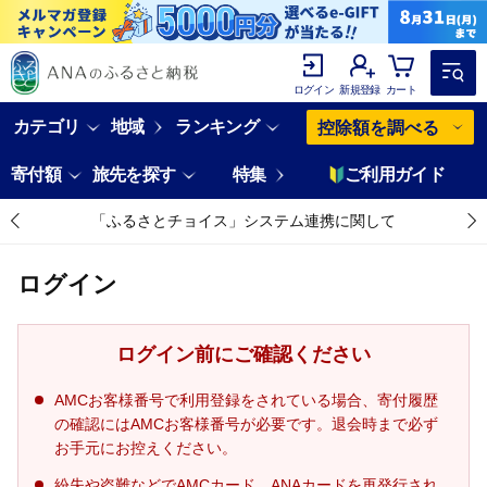
ログイン
新規登録
カート
カテゴリ
地域
ランキング
控除額を調べる
寄付額
旅先を探す
特集
ご利用ガイド
「ふるさとチョイス」システム連携に関して
ログイン
ログイン前にご確認ください
AMCお客様番号で利用登録をされている場合、寄付履歴
の確認にはAMCお客様番号が必要です。退会時まで必ず
お手元にお控えください。
紛失や盗難などでAMCカード、ANAカードを再発行され