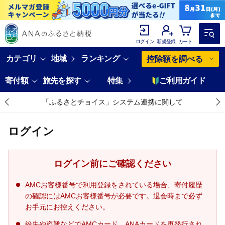
ログイン
新規登録
カート
カテゴリ
地域
ランキング
控除額を調べる
寄付額
旅先を探す
特集
ご利用ガイド
「ふるさとチョイス」システム連携に関して
ログイン
ログイン前にご確認ください
AMCお客様番号で利用登録をされている場合、寄付履歴
の確認にはAMCお客様番号が必要です。退会時まで必ず
お手元にお控えください。
紛失や盗難などでAMCカード、ANAカードを再発行され