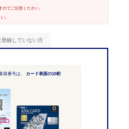
ますのでご注意ください。
さい。
に登録していない方
お客様番号は、
カード表面の10桁