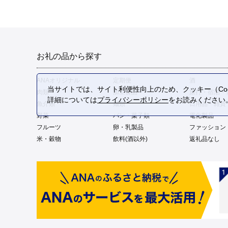
お礼の品から探す
ANAオリジナル
定期便
酒
当サイトでは、サイト利便性向上のため、クッキー（Coo
肉類
加工食品
旅行・宿泊・
詳細については
プライバシーポリシー
をお読みください
魚介類
麺類
日用品・雑貨
野菜
パン・菓子類
電化製品
フルーツ
卵・乳製品
ファッション
米・穀物
飲料(酒以外)
返礼品なし