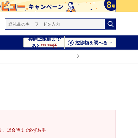
控除上限額まで
控除額を調べる
あと
***,***円
す。退会時まで必ずお手