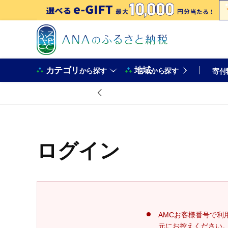
カテゴリ
地域
から探す
から探す
寄付
ログイン
AMCお客様番号で利
元にお控えください