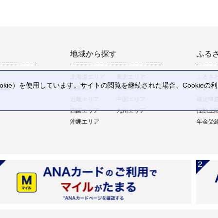
地域から探す
ふる
北海道エリア
東北エリア
ふるさ
kie）を使用しています。サイトの閲覧を継続された場合、Cookie
体験
関東エリア
中部エリア
ワンス
。
近畿エリア
中国エリア
確定申
四国エリア
九州エリア
控除上
沖縄エリア
年金受