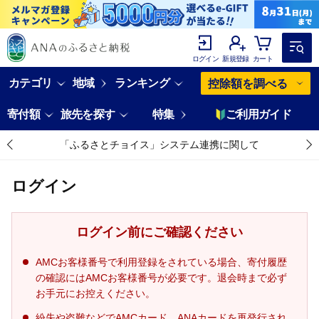
ログイン
新規登録
カート
カテゴリ
地域
ランキング
控除額を調べる
寄付額
旅先を探す
特集
ご利用ガイド
「ふるさとチョイス」システム連携に関して
ログイン
ログイン前にご確認ください
AMCお客様番号で利用登録をされている場合、寄付履歴
の確認にはAMCお客様番号が必要です。退会時まで必ず
お手元にお控えください。
紛失や盗難などでAMCカード、ANAカードを再発行され