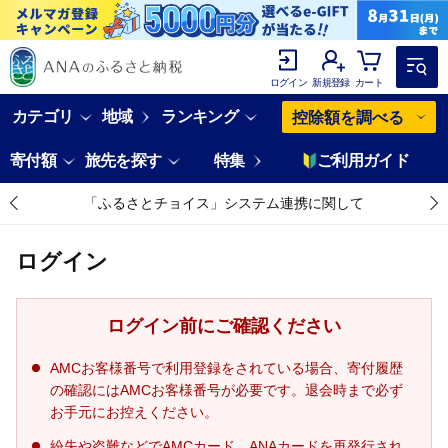
ログイン
新規登録
カート
カテゴリ
地域
ランキング
控除額を調べる
寄付額
旅先を探す
特集
ご利用ガイド
「ふるさとチョイス」システム連携に関して
ログイン
ログイン前にご確認ください
AMCお客様番号で利用登録をされている場合、寄付履歴
の確認にはAMCお客様番号が必要です。退会時まで必ず
お手元にお控えください。
紛失や盗難などでAMCカード、ANAカードを再発行され