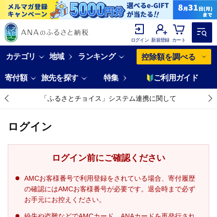
ログイン
新規登録
カート
カテゴリ
地域
ランキング
控除額を調べる
寄付額
旅先を探す
特集
ご利用ガイド
「ふるさとチョイス」システム連携に関して
ログイン
ログイン前にご確認ください
AMCお客様番号で利用登録をされている場合、寄付履歴
の確認にはAMCお客様番号が必要です。退会時まで必ず
お手元にお控えください。
紛失や盗難などでAMCカード、ANAカードを再発行され