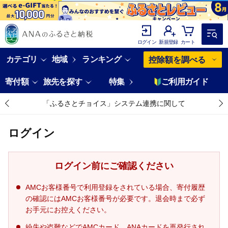
ログイン
新規登録
カート
カテゴリ
地域
ランキング
控除額を調べる
寄付額
旅先を探す
特集
ご利用ガイド
「ふるさとチョイス」システム連携に関して
ログイン
ログイン前にご確認ください
AMCお客様番号で利用登録をされている場合、寄付履歴
の確認にはAMCお客様番号が必要です。退会時まで必ず
お手元にお控えください。
紛失や盗難などでAMCカード、ANAカードを再発行され