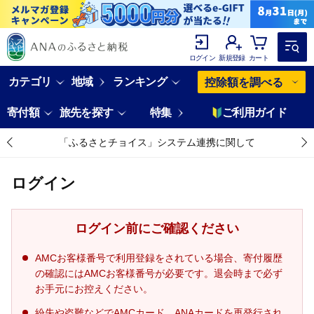
ログイン
新規登録
カート
カテゴリ
地域
ランキング
控除額を調べる
寄付額
旅先を探す
特集
ご利用ガイド
「ふるさとチョイス」システム連携に関して
ログイン
ログイン前にご確認ください
AMCお客様番号で利用登録をされている場合、寄付履歴
の確認にはAMCお客様番号が必要です。退会時まで必ず
お手元にお控えください。
紛失や盗難などでAMCカード、ANAカードを再発行され