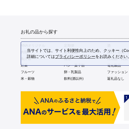
お礼の品から探す
ANAオリジナル
定期便
酒
当サイトでは、サイト利便性向上のため、クッキー（Coo
肉類
加工食品
旅行・宿泊・
詳細については
プライバシーポリシー
をお読みください
魚介類
麺類
日用品・雑貨
野菜
パン・菓子類
電化製品
フルーツ
卵・乳製品
ファッション
米・穀物
飲料(酒以外)
返礼品なし