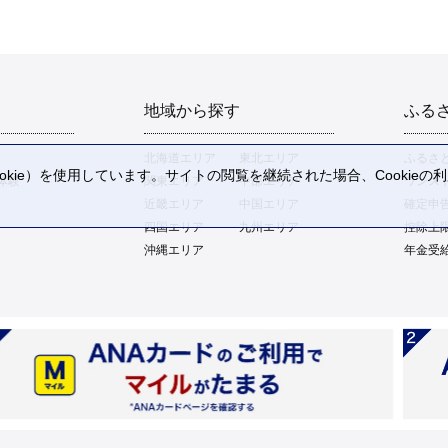
地域から探す
ふる
北海道エリア
東北エリア
ふるさ
kie）を使用しています。サイトの閲覧を継続された場合、Cookie
体験
関東エリア
中部エリア
ワンス
。
近畿エリア
中国エリア
確定申
四国エリア
九州エリア
控除上
沖縄エリア
年金受