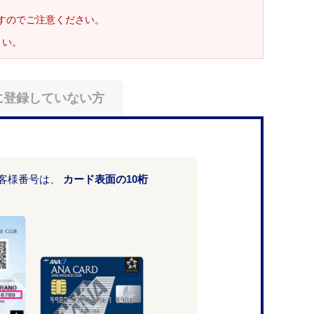
ますのでご注意ください。
さい。
に登録していない方
お客様番号は、
カード表面の10桁