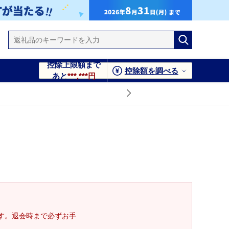
控除上限額まで
控除額を調べる
あと
***,***円
す。退会時まで必ずお手