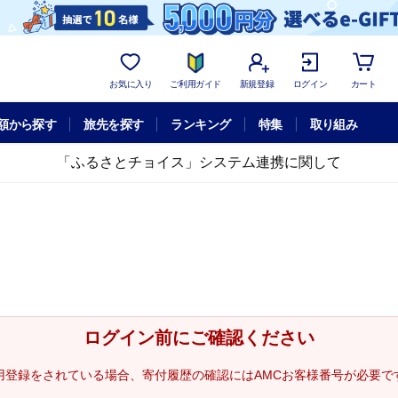
お気に入り
ご利用ガイド
新規登録
ログイン
カート
額から探す
旅先を探す
ランキング
特集
取り組み
「ふるさとチョイス」システム連携に関して
ログイン前にご確認ください
用登録をされている場合、寄付履歴の確認にはAMCお客様番号が必要で
。