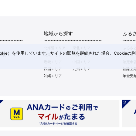
地域から探す
ふる
北海道エリア
東北エリア
ふるさ
kie）を使用しています。サイトの閲覧を継続された場合、Cookie
体験
関東エリア
中部エリア
ワンス
。
近畿エリア
中国エリア
確定申
四国エリア
九州エリア
控除上
沖縄エリア
年金受