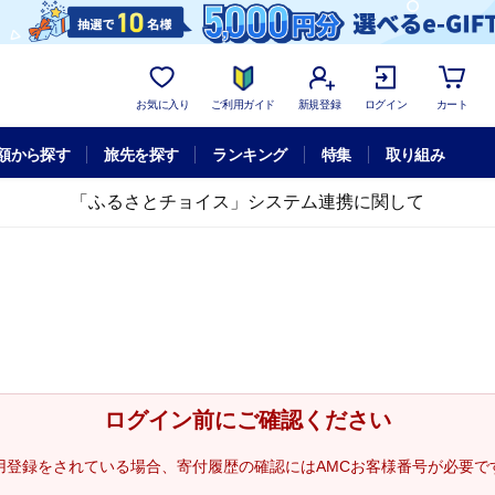
お気に入り
ご利用ガイド
新規登録
ログイン
カート
額から探す
旅先を探す
ランキング
特集
取り組み
「ふるさとチョイス」システム連携に関して
ログイン前にご確認ください
用登録をされている場合、寄付履歴の確認にはAMCお客様番号が必要で
。