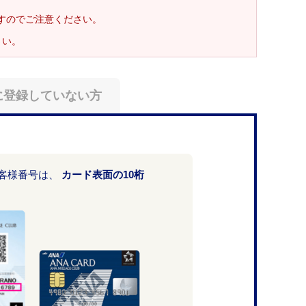
ますのでご注意ください。
さい。
に登録していない方
お客様番号は、
カード表面の10桁