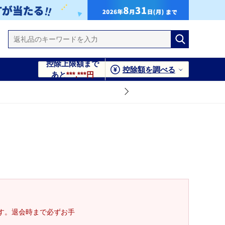
控除上限額まで
控除額を調べる
あと
***,***円
す。退会時まで必ずお手