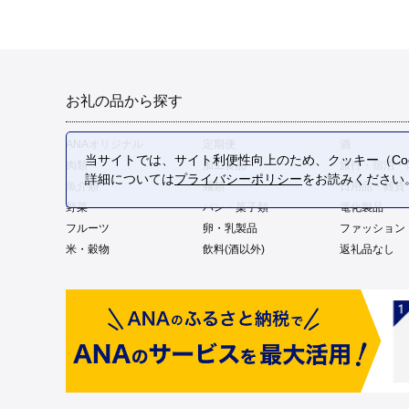
お礼の品から探す
ANAオリジナル
定期便
酒
当サイトでは、サイト利便性向上のため、クッキー（Coo
肉類
加工食品
旅行・宿泊・
詳細については
プライバシーポリシー
をお読みください
魚介類
麺類
日用品・雑貨
野菜
パン・菓子類
電化製品
フルーツ
卵・乳製品
ファッション
米・穀物
飲料(酒以外)
返礼品なし