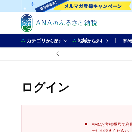
カテゴリ
地域
から探す
から探す
寄付
ログイン
AMCお客様番号で利
元にお控えください