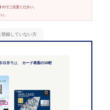
ますのでご注意ください。
さい。
に登録していない方
お客様番号は、
カード表面の10桁