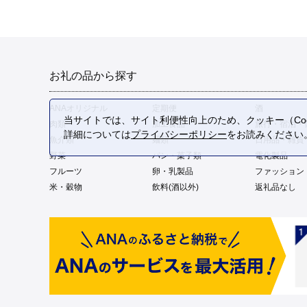
お礼の品から探す
ANAオリジナル
定期便
酒
当サイトでは、サイト利便性向上のため、クッキー（Coo
肉類
加工食品
旅行・宿泊・
詳細については
プライバシーポリシー
をお読みください
魚介類
麺類
日用品・雑貨
野菜
パン・菓子類
電化製品
フルーツ
卵・乳製品
ファッション
米・穀物
飲料(酒以外)
返礼品なし