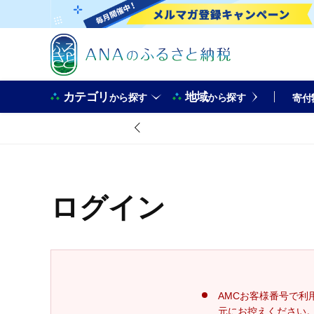
カテゴリ
地域
から探す
から探す
寄付
ログイン
AMCお客様番号で利
元にお控えください