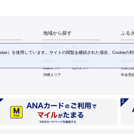
地域から探す
ふる
北海道エリア
東北エリア
ふるさ
kie）を使用しています。サイトの閲覧を継続された場合、Cookie
体験
関東エリア
中部エリア
ワンス
。
近畿エリア
中国エリア
確定申
四国エリア
九州エリア
控除上
沖縄エリア
年金受