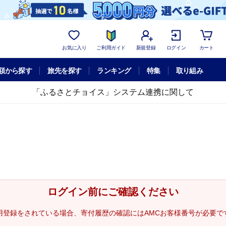
お気に入り
ご利用ガイド
新規登録
ログイン
カート
額から探す
旅先を探す
ランキング
特集
取り組み
「ふるさとチョイス」システム連携に関して
ログイン前にご確認ください
用登録をされている場合、寄付履歴の確認にはAMCお客様番号が必要で
。