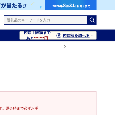
控除上限額まで
控除額を調べる
あと
***,***円
す。退会時まで必ずお手