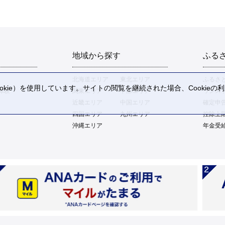
地域から探す
ふる
北海道エリア
東北エリア
ふるさ
kie）を使用しています。サイトの閲覧を継続された場合、Cookie
体験
関東エリア
中部エリア
ワンス
。
近畿エリア
中国エリア
確定申
四国エリア
九州エリア
控除上
沖縄エリア
年金受