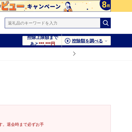
控除上限額まで
控除額を調べる
あと
***,***円
す。退会時まで必ずお手