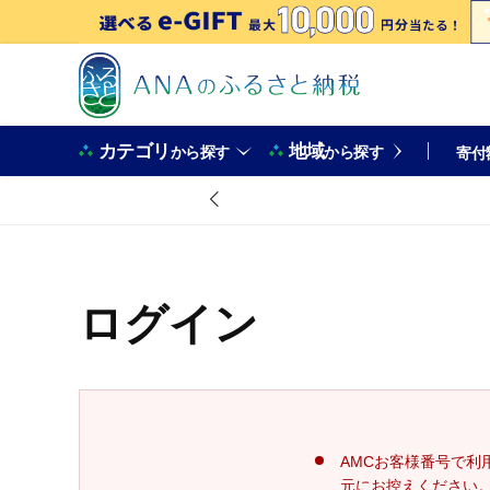
カテゴリ
地域
から探す
から探す
寄付
ログイン
AMCお客様番号で利
元にお控えください