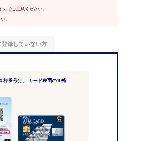
ますのでご注意ください。
さい。
に登録していない方
お客様番号は、
カード表面の10桁