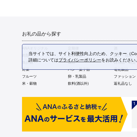
お礼の品から探す
ANAオリジナル
定期便
酒
当サイトでは、サイト利便性向上のため、クッキー（Coo
肉類
加工食品
旅行・宿泊・
詳細については
プライバシーポリシー
をお読みください
魚介類
麺類
日用品・雑貨
野菜
パン・菓子類
電化製品
フルーツ
卵・乳製品
ファッション
米・穀物
飲料(酒以外)
返礼品なし