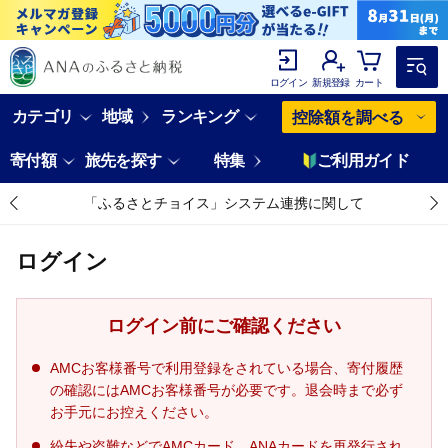
ログイン
新規登録
カート
カテゴリ
地域
ランキング
控除額を調べる
寄付額
旅先を探す
特集
ご利用ガイド
「ふるさとチョイス」システム連携に関して
ログイン
ログイン前にご確認ください
AMCお客様番号で利用登録をされている場合、寄付履歴
の確認にはAMCお客様番号が必要です。退会時まで必ず
お手元にお控えください。
紛失や盗難などでAMCカード、ANAカードを再発行され