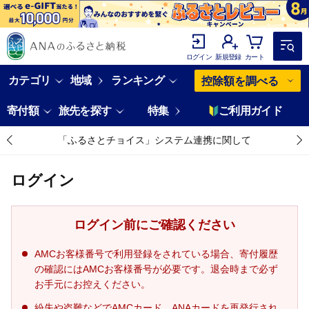
ログイン
新規登録
カート
カテゴリ
地域
ランキング
控除額を調べる
寄付額
旅先を探す
特集
ご利用ガイド
「ふるさとチョイス」システム連携に関して
ログイン
ログイン前にご確認ください
AMCお客様番号で利用登録をされている場合、寄付履歴
の確認にはAMCお客様番号が必要です。退会時まで必ず
お手元にお控えください。
紛失や盗難などでAMCカード、ANAカードを再発行され