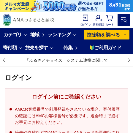
ログイン
新規登録
カート
カテゴリ
地域
ランキング
控除額を調べる
寄付額
旅先を探す
特集
ご利用ガイド
「ふるさとチョイス」システム連携に関して
ログイン
ログイン前にご確認ください
AMCお客様番号で利用登録をされている場合、寄付履歴
の確認にはAMCお客様番号が必要です。退会時まで必ず
お手元にお控えください。
紛失や盗難などでAMCカード、ANAカードを再発行され