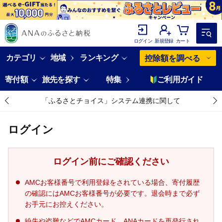
ログイン
新規登録
カート
カテゴリ
地域
ランキング
控除額を調べる
寄付額
旅先を探す
特集
ご利用ガイド
「ふるさとチョイス」システム連携に関して
ログイン
ログイン前にご確認ください
AMCお客様番号で利用登録をされている場合、寄付履歴
の確認にはAMCお客様番号が必要です。退会時まで必ず
お手元にお控えください。
紛失や盗難などでAMCカード、ANAカードを再発行され