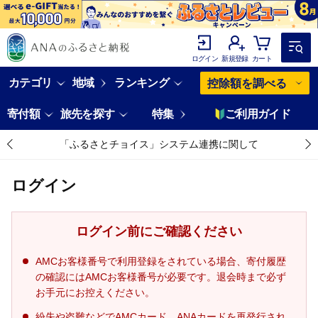
ログイン
新規登録
カート
カテゴリ
地域
ランキング
控除額を調べる
寄付額
旅先を探す
特集
ご利用ガイド
「ふるさとチョイス」システム連携に関して
ログイン
ログイン前にご確認ください
AMCお客様番号で利用登録をされている場合、寄付履歴
の確認にはAMCお客様番号が必要です。退会時まで必ず
お手元にお控えください。
紛失や盗難などでAMCカード、ANAカードを再発行され