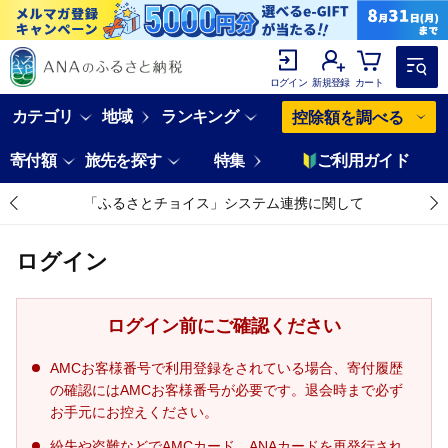
ログイン
新規登録
カート
カテゴリ
地域
ランキング
控除額を調べる
寄付額
旅先を探す
特集
ご利用ガイド
「ふるさとチョイス」システム連携に関して
ログイン
ログイン前にご確認ください
AMCお客様番号で利用登録をされている場合、寄付履歴
の確認にはAMCお客様番号が必要です。退会時まで必ず
お手元にお控えください。
紛失や盗難などでAMCカード、ANAカードを再発行され