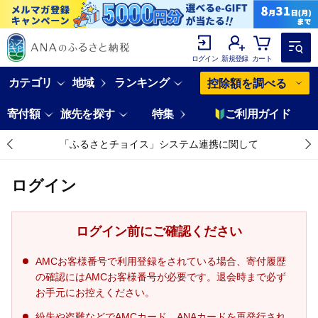
ログイン
新規登録
カート
カテゴリ
地域
ランキング
控除額を調べる
寄付額
旅先を探す
特集
ご利用ガイド
「ふるさとチョイス」システム連携に関して
ログイン
ログイン前にご確認ください
AMCお客様番号で利用登録をされている場合、寄付履歴
の確認にはAMCお客様番号が必要です。退会時まで必ず
お手元にお控えください。
紛失や盗難などでAMCカード、ANAカードを再発行され