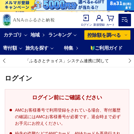
ログイン
新規登録
カート
カテゴリ
地域
ランキング
控除額を調べる
寄付額
旅先を探す
特集
ご利用ガイド
「ふるさとチョイス」システム連携に関して
ログイン
ログイン前にご確認ください
AMCお客様番号で利用登録をされている場合、寄付履歴
の確認にはAMCお客様番号が必要です。退会時まで必ず
お手元にお控えください。
紛失や盗難などでAMCカード、ANAカードを再発行され