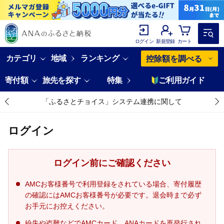
ログイン
新規登録
カート
カテゴリ
地域
ランキング
控除額を調べる
寄付額
旅先を探す
特集
ご利用ガイド
「ふるさとチョイス」システム連携に関して
ログイン
ログイン前にご確認ください
AMCお客様番号で利用登録をされている場合、寄付履歴
の確認にはAMCお客様番号が必要です。退会時まで必ず
お手元にお控えください。
紛失や盗難などでAMCカード、ANAカードを再発行され