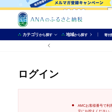
カテゴリ
地域
から探す
から探す
寄付
ログイン
AMCお客様番号で利
元にお控えください