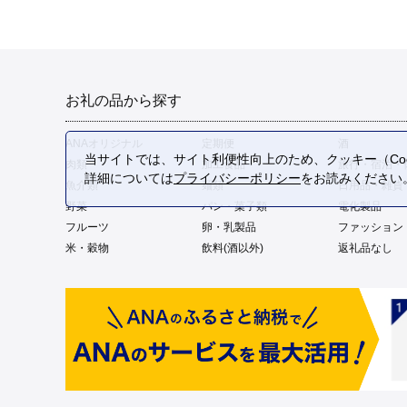
お礼の品から探す
ANAオリジナル
定期便
酒
当サイトでは、サイト利便性向上のため、クッキー（Coo
肉類
加工食品
旅行・宿泊・
詳細については
プライバシーポリシー
をお読みください
魚介類
麺類
日用品・雑貨
野菜
パン・菓子類
電化製品
フルーツ
卵・乳製品
ファッション
米・穀物
飲料(酒以外)
返礼品なし