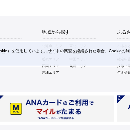
地域から探す
ふる
北海道エリア
東北エリア
ふるさ
kie）を使用しています。サイトの閲覧を継続された場合、Cookie
体験
関東エリア
中部エリア
ワンス
。
近畿エリア
中国エリア
確定申
四国エリア
九州エリア
控除上
沖縄エリア
年金受