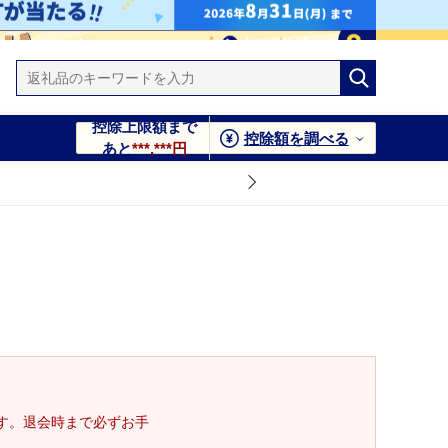
控除上限額まで
控除額を調べる
あと
***,***円
す。退会時まで必ずお手