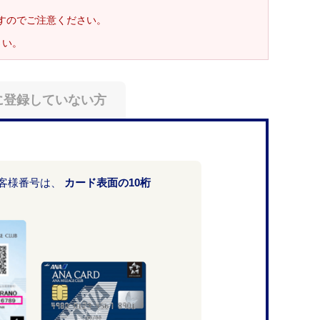
ますのでご注意ください。
さい。
に登録していない方
お客様番号は、
カード表面の10桁