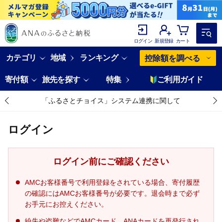
ログイン
新規登録
カート
カテゴリ
地域
ランキング
控除額を調べる
寄付額
旅先を探す
特集
ご利用ガイド
「ふるさとチョイス」システム連携に関して
ログイン
ログイン前にご確認ください
AMCお客様番号で利用登録をされている場合、寄付履歴
の確認にはAMCお客様番号が必要です。退会時まで必ず
お手元にお控えください。
紛失や盗難などでAMCカード、ANAカードを再発行され