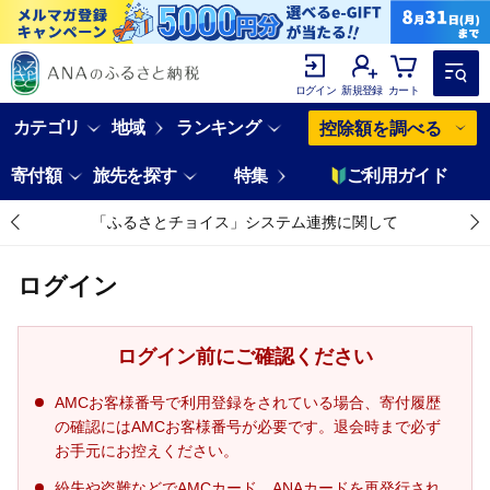
ログイン
新規登録
カート
カテゴリ
地域
ランキング
控除額を調べる
寄付額
旅先を探す
特集
ご利用ガイド
「ふるさとチョイス」システム連携に関して
ログイン
ログイン前にご確認ください
AMCお客様番号で利用登録をされている場合、寄付履歴
の確認にはAMCお客様番号が必要です。退会時まで必ず
お手元にお控えください。
紛失や盗難などでAMCカード、ANAカードを再発行され