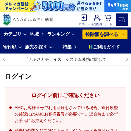
ログイン
新規登録
カート
カテゴリ
地域
ランキング
控除額を調べる
寄付額
旅先を探す
特集
ご利用ガイド
「ふるさとチョイス」システム連携に関して
ログイン
ログイン前にご確認ください
AMCお客様番号で利用登録をされている場合、寄付履歴
の確認にはAMCお客様番号が必要です。退会時まで必ず
お手元にお控えください。
紛失や盗難などでAMCカード、ANAカードを再発行され