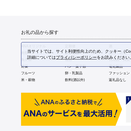
お礼の品から探す
ANAオリジナル
定期便
酒
当サイトでは、サイト利便性向上のため、クッキー（Coo
肉類
加工食品
旅行・宿泊・
詳細については
プライバシーポリシー
をお読みください
魚介類
麺類
日用品・雑貨
野菜
パン・菓子類
電化製品
フルーツ
卵・乳製品
ファッション
米・穀物
飲料(酒以外)
返礼品なし