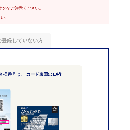
ますのでご注意ください。
さい。
に登録していない方
お客様番号は、
カード表面の10桁