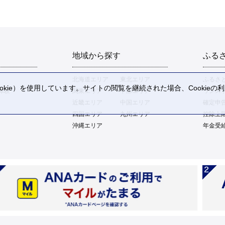
地域から探す
ふる
北海道エリア
東北エリア
ふるさ
kie）を使用しています。サイトの閲覧を継続された場合、Cookie
体験
関東エリア
中部エリア
ワンス
。
近畿エリア
中国エリア
確定申
四国エリア
九州エリア
控除上
沖縄エリア
年金受