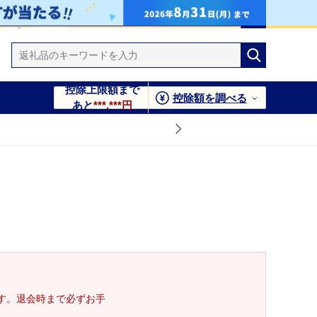
控除上限額まで
控除額を調べる
あと
***,***円
す。退会時まで必ずお手