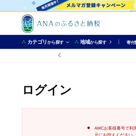
カテゴリ
地域
から探す
から探す
寄付
ログイン
AMCお客様番号で利
元にお控えください