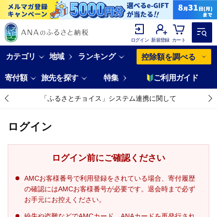
ログイン
新規登録
カート
カテゴリ
地域
ランキング
控除額を調べる
寄付額
旅先を探す
特集
ご利用ガイド
「ふるさとチョイス」システム連携に関して
ログイン
ログイン前にご確認ください
AMCお客様番号で利用登録をされている場合、寄付履歴
の確認にはAMCお客様番号が必要です。退会時まで必ず
お手元にお控えください。
紛失や盗難などでAMCカード、ANAカードを再発行され