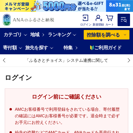
ログイン
新規登録
カート
カテゴリ
地域
ランキング
控除額を調べる
寄付額
旅先を探す
特集
ご利用ガイド
「ふるさとチョイス」システム連携に関して
ログイン
ログイン前にご確認ください
AMCお客様番号で利用登録をされている場合、寄付履歴
の確認にはAMCお客様番号が必要です。退会時まで必ず
お手元にお控えください。
紛失や盗難などでAMCカード、ANAカードを再発行され