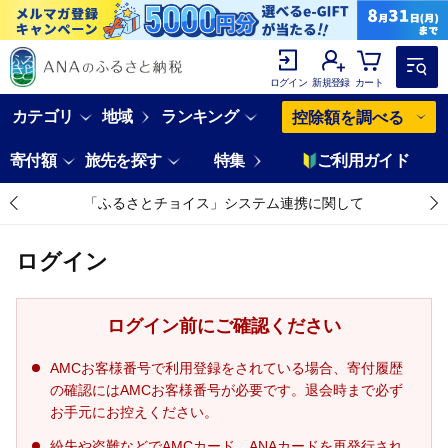
ログイン
新規登録
カート
カテゴリ
地域
ランキング
控除額を調べる
寄付額
旅先を探す
特集
ご利用ガイド
「ふるさとチョイス」システム連携に関して
ログイン
ログイン前にご確認ください
AMCお客様番号で利用登録をされている場合、寄付履歴
の確認にはAMCお客様番号が必要です。退会時まで必ず
お手元にお控えください。
紛失や盗難などでAMCカード、ANAカードを再発行され