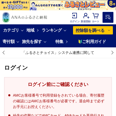
ログイン
新規登録
カート
カテゴリ
地域
ランキング
控除額を調べる
寄付額
旅先を探す
特集
ご利用ガイド
「ふるさとチョイス」システム連携に関して
ログイン
ログイン前にご確認ください
AMCお客様番号で利用登録をされている場合、寄付履歴
の確認にはAMCお客様番号が必要です。退会時まで必ず
お手元にお控えください。
紛失や盗難などでAMCカード、ANAカードを再発行され