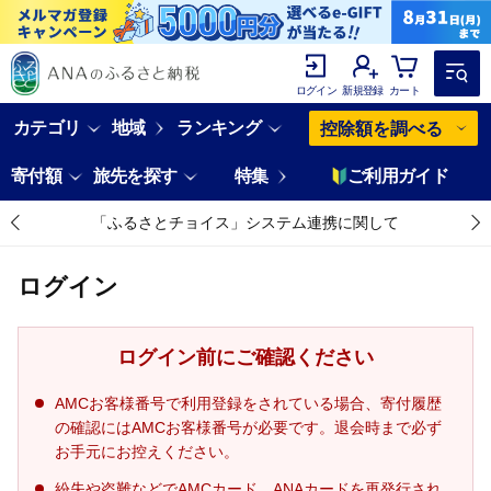
ログイン
新規登録
カート
カテゴリ
地域
ランキング
控除額を調べる
寄付額
旅先を探す
特集
ご利用ガイド
「ふるさとチョイス」システム連携に関して
ログイン
ログイン前にご確認ください
AMCお客様番号で利用登録をされている場合、寄付履歴
の確認にはAMCお客様番号が必要です。退会時まで必ず
お手元にお控えください。
紛失や盗難などでAMCカード、ANAカードを再発行され