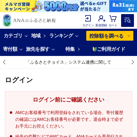
ログイン
新規登録
カート
カテゴリ
地域
ランキング
控除額を調べる
寄付額
旅先を探す
特集
ご利用ガイド
「ふるさとチョイス」システム連携に関して
ログイン
ログイン前にご確認ください
AMCお客様番号で利用登録をされている場合、寄付履歴
の確認にはAMCお客様番号が必要です。退会時まで必ず
お手元にお控えください。
紛失や盗難などでAMCカード、ANAカードを再発行され