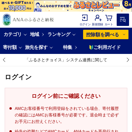
ログイン
新規登録
カート
カテゴリ
地域
ランキング
控除額を調べる
寄付額
旅先を探す
特集
ご利用ガイド
「ふるさとチョイス」システム連携に関して
ログイン
ログイン前にご確認ください
AMCお客様番号で利用登録をされている場合、寄付履歴
の確認にはAMCお客様番号が必要です。退会時まで必ず
お手元にお控えください。
紛失や盗難などでAMCカード、ANAカードを再発行され