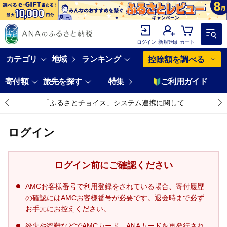
ログイン
新規登録
カート
カテゴリ
地域
ランキング
控除額を調べる
寄付額
旅先を探す
特集
ご利用ガイド
「ふるさとチョイス」システム連携に関して
ログイン
ログイン前にご確認ください
AMCお客様番号で利用登録をされている場合、寄付履歴
の確認にはAMCお客様番号が必要です。退会時まで必ず
お手元にお控えください。
紛失や盗難などでAMCカード、ANAカードを再発行され