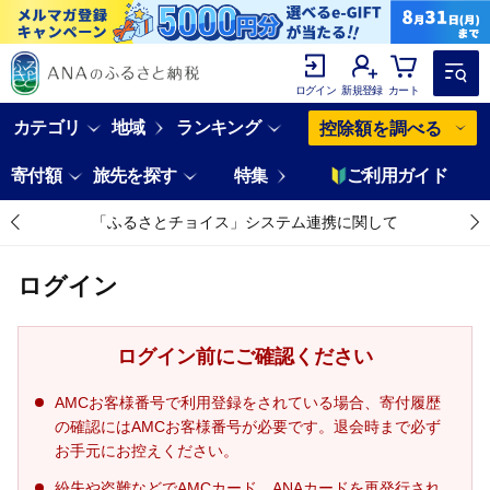
ログイン
新規登録
カート
カテゴリ
地域
ランキング
控除額を調べる
寄付額
旅先を探す
特集
ご利用ガイド
「ふるさとチョイス」システム連携に関して
ログイン
ログイン前にご確認ください
AMCお客様番号で利用登録をされている場合、寄付履歴
の確認にはAMCお客様番号が必要です。退会時まで必ず
お手元にお控えください。
紛失や盗難などでAMCカード、ANAカードを再発行され